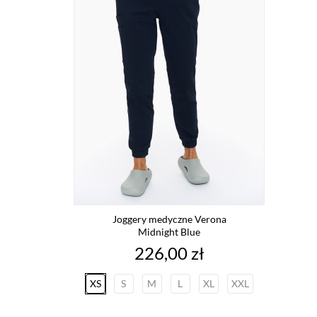
Joggery medyczne Verona
Midnight Blue
Cena
226,00 zł
XS
S
M
L
XL
XXL