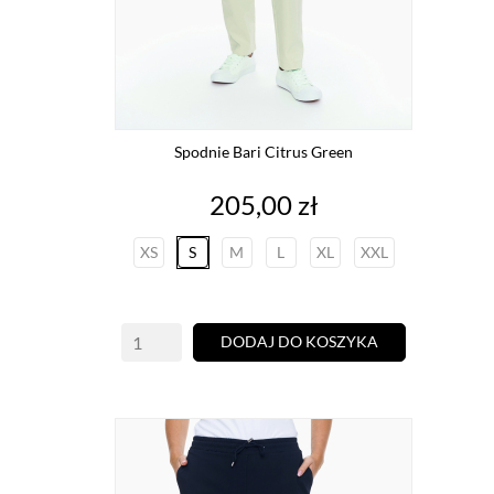
Spodnie Bari Citrus Green
Cena
205,00 zł
XS
S
M
L
XL
XXL
DODAJ DO KOSZYKA