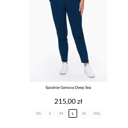
Spodnie Genova Deep Sea
Cena
215,00 zł
XS
S
M
L
XL
XXL