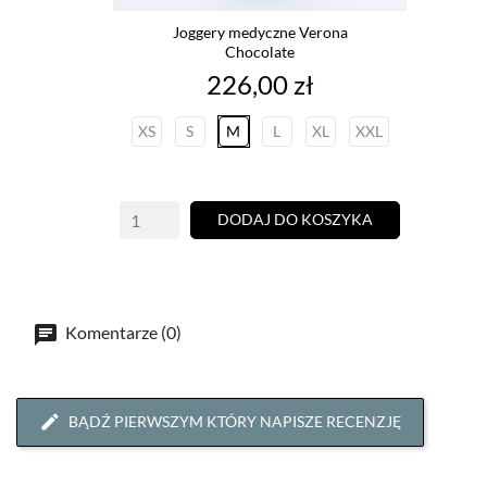
Joggery medyczne Verona
Chocolate
Cena
226,00 zł
XS
S
M
L
XL
XXL
DODAJ DO KOSZYKA
Komentarze (0)
BĄDŹ PIERWSZYM KTÓRY NAPISZE RECENZJĘ