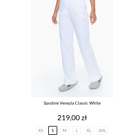
Spodnie Venezia Classic White
Cena
219,00 zł
XS
S
M
L
XL
XXL