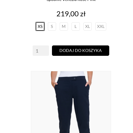
Cena
219,00 zł
XS
S
M
L
XL
XXL
DODAJ DO KOSZYKA