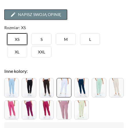
NAPISZ SWOJĄ OPINIĘ
Rozmiar: XS
XS
S
M
L
XL
XXL
Inne kolory: