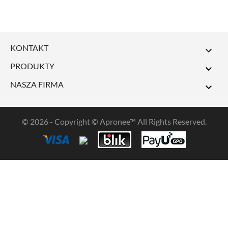
KONTAKT

PRODUKTY

NASZA FIRMA

© 2026 - Copyright © Apronee™ All Rights Reserved.