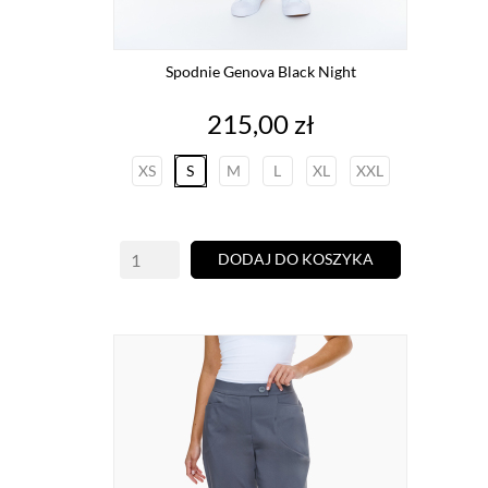
Spodnie Genova Black Night
Cena
215,00 zł
XS
S
M
L
XL
XXL
DODAJ DO KOSZYKA