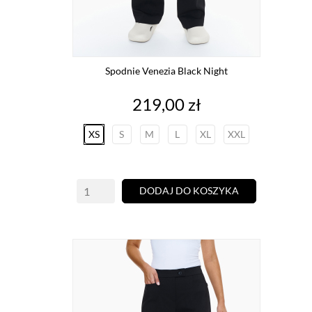
Spodnie Venezia Black Night
Cena
219,00 zł
XS
S
M
L
XL
XXL
DODAJ DO KOSZYKA