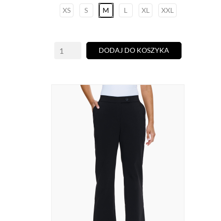
XS
S
M
L
XL
XXL
DODAJ DO KOSZYKA