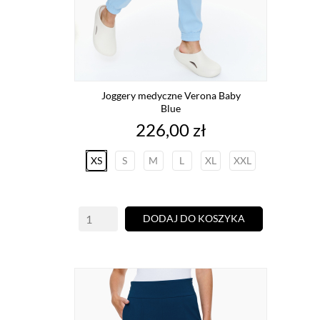
Joggery medyczne Verona Baby
Blue
Cena
226,00 zł
XS
S
M
L
XL
XXL
DODAJ DO KOSZYKA