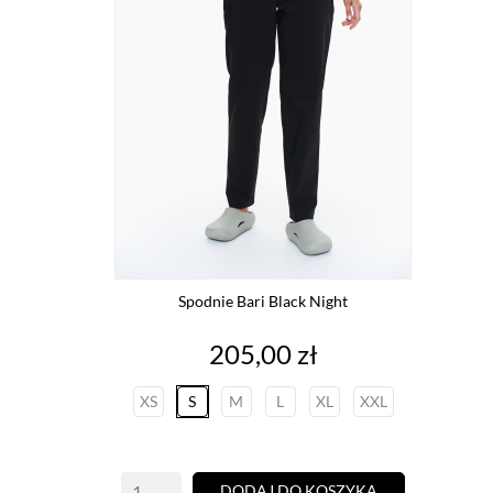
Spodnie Bari Black Night
Cena
205,00 zł
XS
S
M
L
XL
XXL
DODAJ DO KOSZYKA