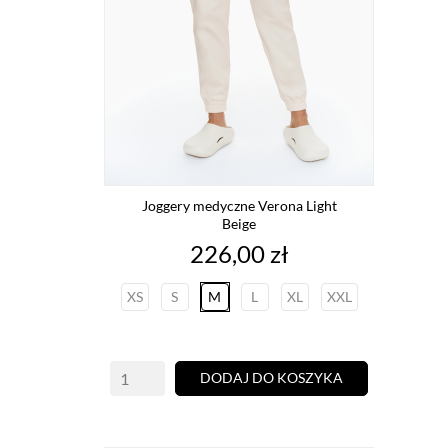
Joggery medyczne Verona Light
Beige
Cena
226,00 zł
XS
S
M
L
XL
XXL
DODAJ DO KOSZYKA