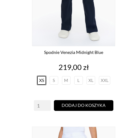
Spodnie Venezia Midnight Blue
Cena
219,00 zł
XS
S
M
L
XL
XXL
DODAJ DO KOSZYKA