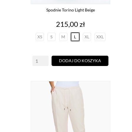
Spodnie Torino Light Beige
Cena
215,00 zł
XS
S
M
L
XL
XXL
DODAJ DO KOSZYKA