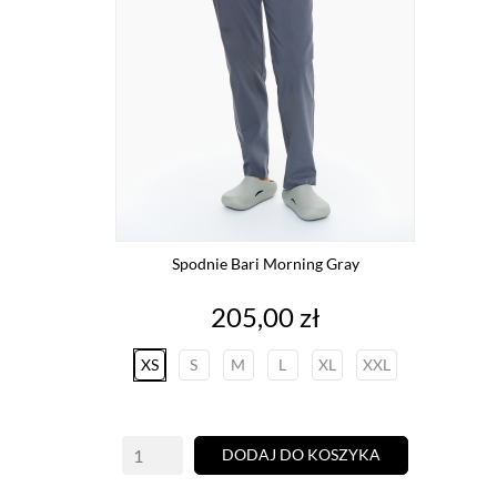
Spodnie Bari Morning Gray
Cena
205,00 zł
XS
S
M
L
XL
XXL
DODAJ DO KOSZYKA