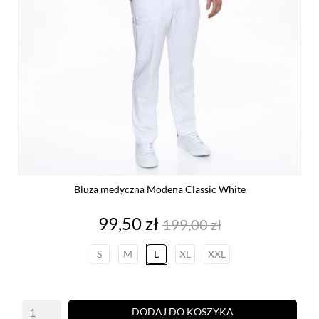
Bluza medyczna Modena Classic White
Cena
Cena
99,50 zł
199,00 zł
podstawowa
S
M
L
XL
XXL
DODAJ DO KOSZYKA