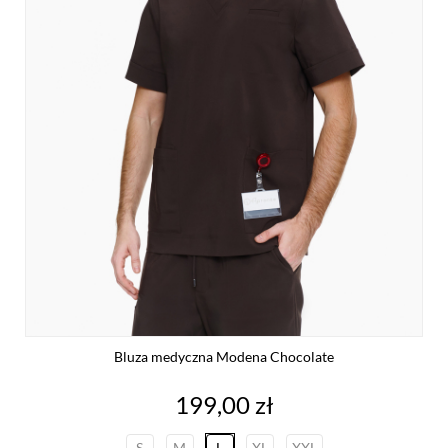
Bluza medyczna Modena Chocolate
Cena
199,00 zł
S
M
L
XL
XXL