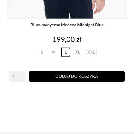
Bluza medyczna Modena Midnight Blue
Cena
199,00 zł
S
M
L
XL
XXL
DODAJ DO KOSZYKA