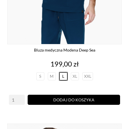
Bluza medyczna Modena Deep Sea
Cena
199,00 zł
S
M
L
XL
XXL
DODAJ DO KOSZYKA