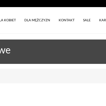
LA KOBIET
DLA MĘŻCZYZN
KONTAKT
SALE
KAR
owe