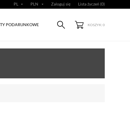
PL
PLN
Zaloguj się
Lista życzeń (
0
)


TY PODARUNKOWE
KOSZYK: 0