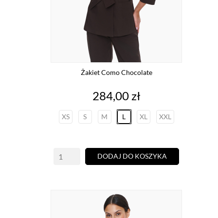
Żakiet Como Chocolate
Cena
284,00 zł
XS
S
M
L
XL
XXL
DODAJ DO KOSZYKA