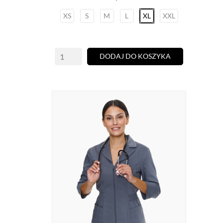
XS
S
M
L
XL
XXL
DODAJ DO KOSZYKA