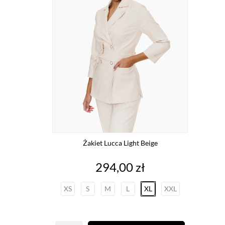
Żakiet Lucca Light Beige
Cena
294,00 zł
XS
S
M
L
XL
XXL