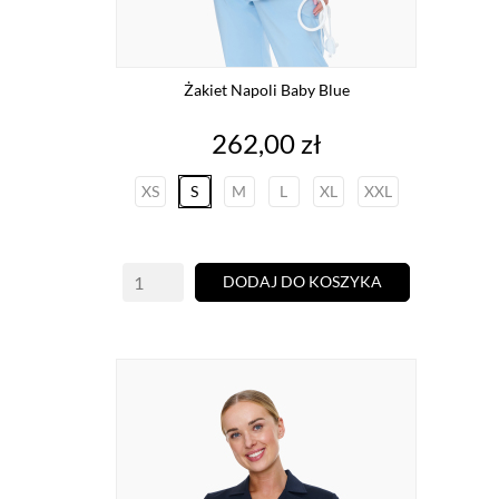
Żakiet Napoli Baby Blue
Cena
262,00 zł
XS
S
M
L
XL
XXL
DODAJ DO KOSZYKA