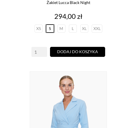
Żakiet Lucca Black Night
Cena
294,00 zł
XS
S
M
L
XL
XXL
DODAJ DO KOSZYKA