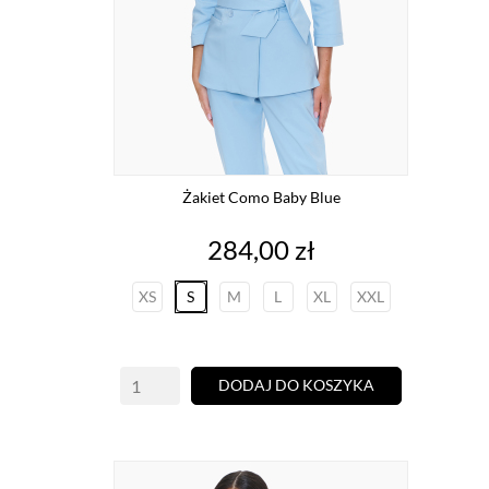
Żakiet Como Baby Blue
Cena
284,00 zł
XS
S
M
L
XL
XXL
DODAJ DO KOSZYKA