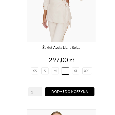
Żakiet Avola Light Beige
Cena
297,00 zł
XS
S
M
L
XL
XXL
DODAJ DO KOSZYKA