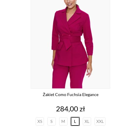
Żakiet Como Fuchsia Elegance
Cena
284,00 zł
XS
S
M
L
XL
XXL