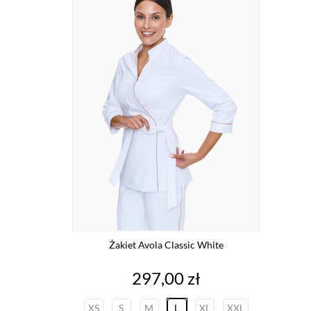
Żakiet Avola Classic White
Cena
297,00 zł
XS
S
M
L
XL
XXL