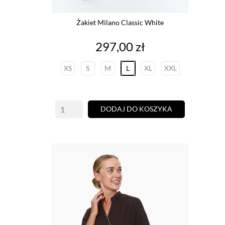
Żakiet Milano Classic White
Cena
297,00 zł
XS
S
M
L
XL
XXL
DODAJ DO KOSZYKA