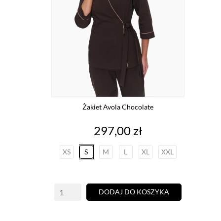
Żakiet Avola Chocolate
Cena
297,00 zł
XS
S
M
L
XL
XXL
DODAJ DO KOSZYKA