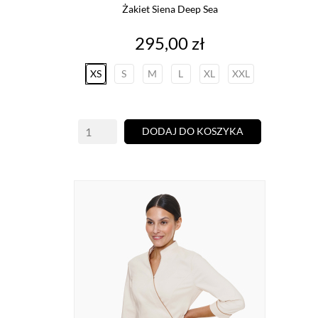
Żakiet Siena Deep Sea
Cena
295,00 zł
XS
S
M
L
XL
XXL
DODAJ DO KOSZYKA