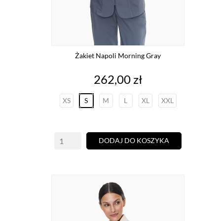
Żakiet Napoli Morning Gray
Cena
262,00 zł
XS
S
M
L
XL
XXL
DODAJ DO KOSZYKA