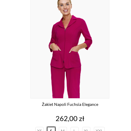
Żakiet Napoli Fuchsia Elegance
Cena
262,00 zł
XS
S
M
L
XL
XXL