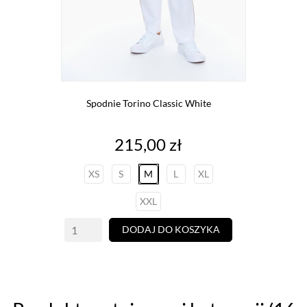
Spodnie Torino Classic White
Cena
215,00 zł
XS
S
M
L
XL
XXL
DODAJ DO KOSZYKA