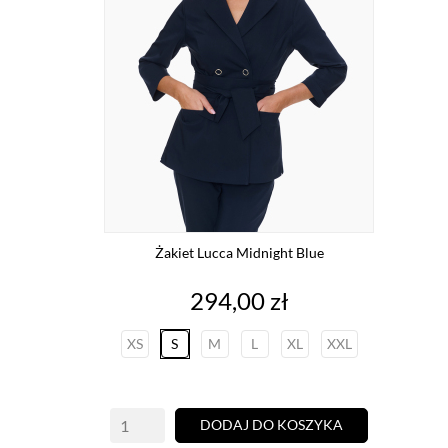
Żakiet Lucca Midnight Blue
Cena
294,00 zł
XS
S
M
L
XL
XXL
DODAJ DO KOSZYKA