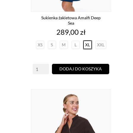
Sukienka żakietowa Amalfi Deep
Sea
Cena
289,00 zł
XS
S
M
L
XL
XXL
DODAJ DO KOSZYKA