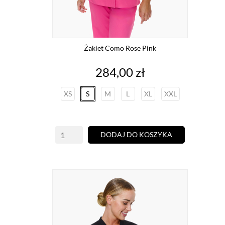
Żakiet Como Rose Pink
Cena
284,00 zł
XS
S
M
L
XL
XXL
DODAJ DO KOSZYKA