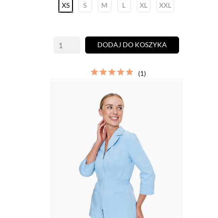
XS
S
M
L
XL
XXL
DODAJ DO KOSZYKA
(1)