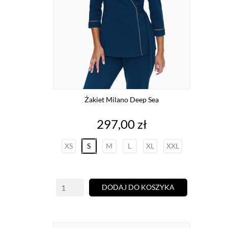
Żakiet Milano Deep Sea
Cena
297,00 zł
XS
S
M
L
XL
XXL
DODAJ DO KOSZYKA