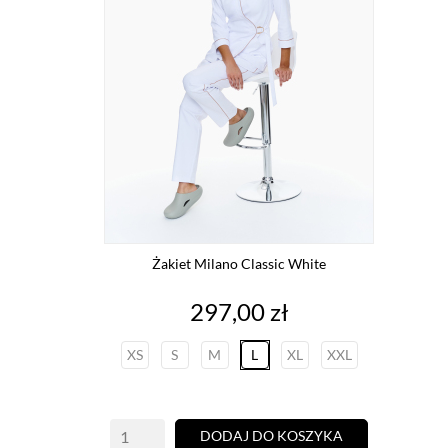
Żakiet Milano Classic White
Cena
297,00 zł
XS
S
M
L
XL
XXL
DODAJ DO KOSZYKA