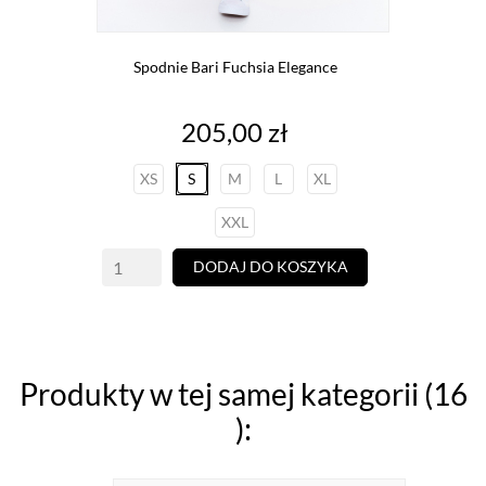
Spodnie Bari Fuchsia Elegance
Cena
205,00 zł
XS
S
M
L
XL
XXL
DODAJ DO KOSZYKA
Produkty w tej samej kategorii (16
):