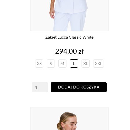
Żakiet Lucca Classic White
Cena
294,00 zł
XS
S
M
L
XL
XXL
DODAJ DO KOSZYKA