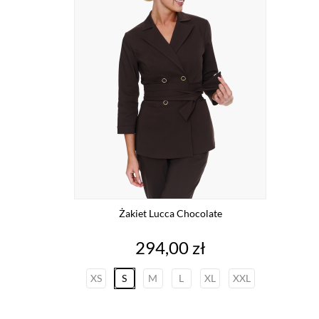
Żakiet Lucca Chocolate
Cena
294,00 zł
XS
S
M
L
XL
XXL