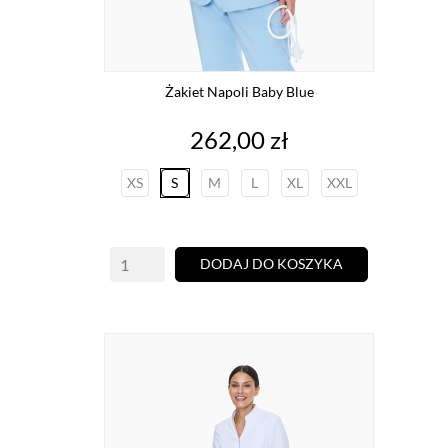
Żakiet Napoli Baby Blue
Cena
262,00 zł
XS
S
M
L
XL
XXL
DODAJ DO KOSZYKA