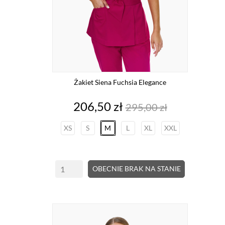
Żakiet Siena Fuchsia Elegance
Cena
Cena
206,50 zł
295,00 zł
podstawowa
XS
S
M
L
XL
XXL
OBECNIE BRAK NA STANIE