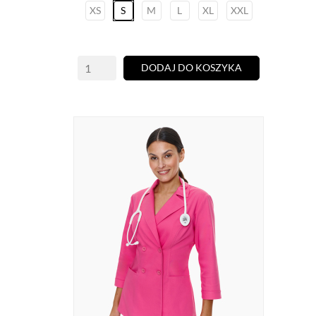
XS
S
M
L
XL
XXL
DODAJ DO KOSZYKA