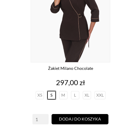
Żakiet Milano Chocolate
Cena
297,00 zł
XS
S
M
L
XL
XXL
DODAJ DO KOSZYKA