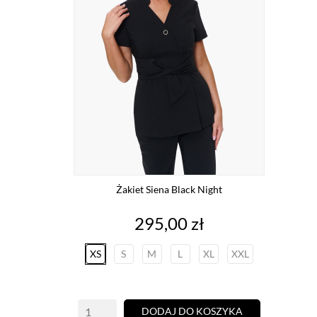
Żakiet Siena Black Night
Cena
295,00 zł
XS
S
M
L
XL
XXL
DODAJ DO KOSZYKA