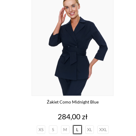
Żakiet Como Midnight Blue
Cena
284,00 zł
XS
S
M
L
XL
XXL