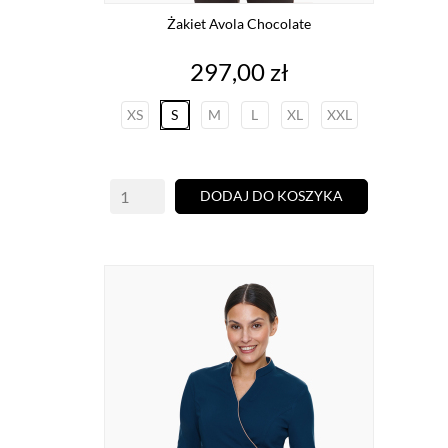
Żakiet Avola Chocolate
Cena
297,00 zł
XS
S
M
L
XL
XXL
DODAJ DO KOSZYKA