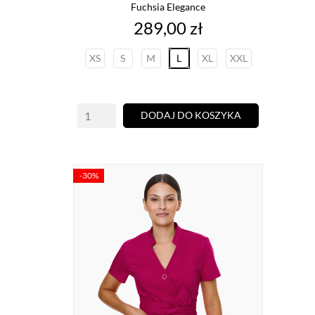
Fuchsia Elegance
Cena
289,00 zł
XS
S
M
L
XL
XXL
DODAJ DO KOSZYKA
-30%