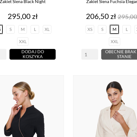
Żakiet Siena Black Night
Żakiet Siena Fuchsia Elega
Cena
Cena
Cena
295,00 zł
206,50 zł
295,00
pods
S
S
M
L
XL
XS
S
M
L
XXL
XXL
DODAJ DO
OBECNIE BRAK
KOSZYKA
STANIE