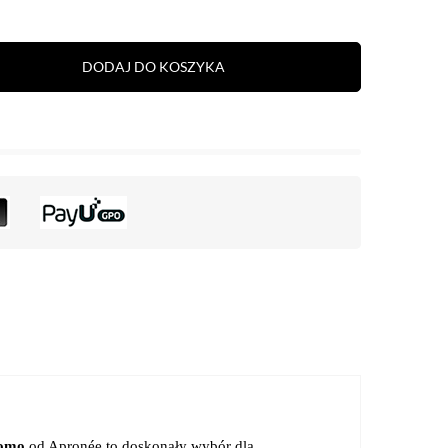
DODAJ DO KOSZYKA
Como
od Apronée to doskonały wybór dla