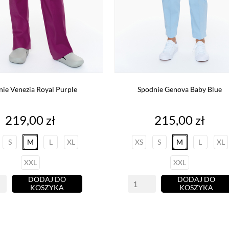
ie Venezia Royal Purple
Spodnie Genova Baby Blue
Cena
Cena
219,00 zł
215,00 zł
S
M
L
XL
XS
S
M
L
XL
XXL
XXL
DODAJ DO
DODAJ DO
KOSZYKA
KOSZYKA