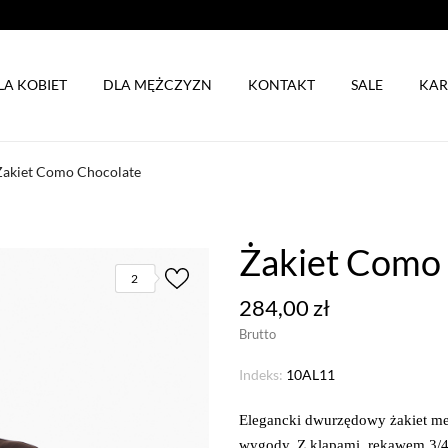
LA KOBIET
DLA MĘŻCZYZN
KONTAKT
SALE
KAR
Żakiet Como Chocolate
Żakiet Como
2
284,00 zł
Brutto
Indeks:
10AL11
Elegancki dwurzędowy żakiet me
wygody. Z klapami, rękawem 3/4,