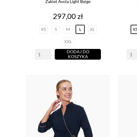
Żakiet Avola Light Beige
Cena
297,00 zł
XS
S
M
L
XL
X
XXL
DODAJ DO
KOSZYKA