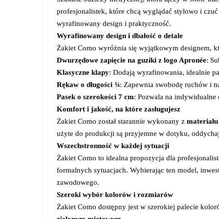
profesjonalistek, które chcą wyglądać stylowo i czu
wyrafinowany design i praktyczność.
Wyrafinowany design i dbałość o detale
Żakiet Como wyróżnia się wyjątkowym designem, któ
Dwurzędowe zapięcie na guziki z logo Apronée
: Su
Klasyczne klapy
: Dodają wyrafinowania, idealnie p
Rękaw o długości ¾
: Zapewnia swobodę ruchów i n
Pasek o szerokości 7 cm
: Pozwala na indywidualne 
Komfort i jakość, na które zasługujesz
Żakiet Como został starannie wykonany z
materiału
użyte do produkcji są przyjemne w dotyku, oddychaj
Wszechstronność w każdej sytuacji
Żakiet Como to idealna propozycja dla profesjonalis
formalnych sytuacjach. Wybierając ten model, inwes
zawodowego.
Szeroki wybór kolorów i rozmiarów
Żakiet Como dostępny jest w szerokiej palecie kolo
zielonym miętowym
.