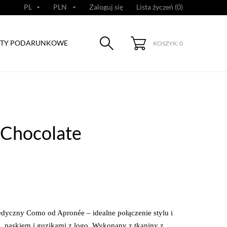
PL
PLN
Zaloguj się
Lista życzeń (
0
)


TY PODARUNKOWE
KOSZYK: 0
 Chocolate
dyczny Como od Apronée – idealne połączenie stylu i
 paskiem i guzikami z logo. Wykonany z tkaniny z