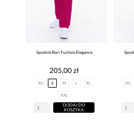
Spodnie Bari Fuchsia Elegance
Spodn
Cena
205,00 zł
XS
S
M
L
XL
XS
XXL
DODAJ DO
KOSZYKA