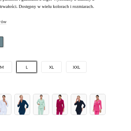
trwałości. Dostępny w wielu kolorach i rozmiarach.
arów
M
L
XL
XXL