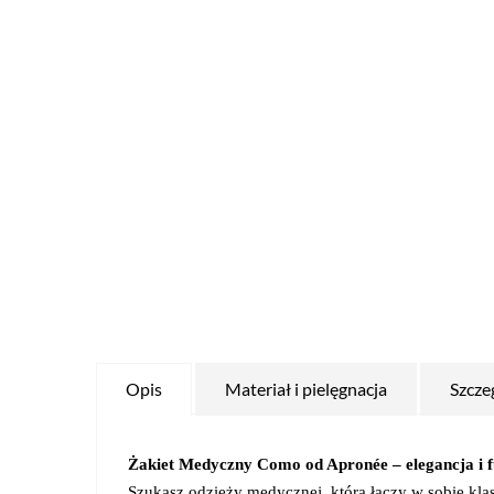
Opis
Materiał i pielęgnacja
Szcze
Żakiet Medyczny Como od Apronée – elegancja i fu
Szukasz odzieży medycznej, która łączy w sobie kl