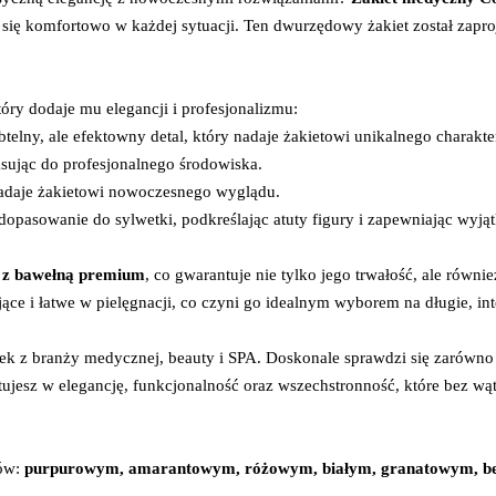
ć się komfortowo w każdej sytuacji. Ten dwurzędowy żakiet został zapro
ry dodaje mu elegancji i profesjonalizmu:
btelny, ale efektowny detal, który nadaje żakietowi unikalnego charakte
asując do profesjonalnego środowiska.
adaje żakietowi nowoczesnego wyglądu.
dopasowanie do sylwetki, podkreślając atuty figury i zapewniając wyj
 z bawełną premium
, co gwarantuje nie tylko jego trwałość, ale ró
ące i łatwe w pielęgnacji, co czyni go idealnym wyborem na długie, in
tek z branży medycznej, beauty i SPA. Doskonale sprawdzi się zarówno j
tujesz w elegancję, funkcjonalność oraz wszechstronność, które bez wą
rów:
purpurowym, amarantowym, różowym, białym, granatowym, be