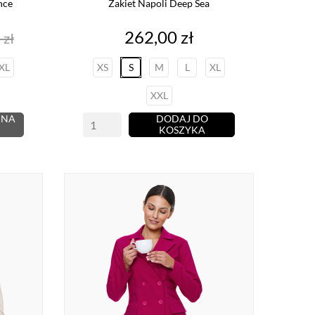
nce
Żakiet Napoli Deep Sea
Cena
262,00 zł
 zł
tawowa
XL
XS
S
M
L
XL
XXL
 NA
DODAJ DO
KOSZYKA