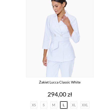
Żakiet Lucca Classic White
Cena
294,00 zł
XS
S
M
L
XL
XXL