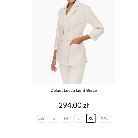
Żakiet Lucca Light Beige
Cena
294,00 zł
XS
S
M
L
XL
XXL