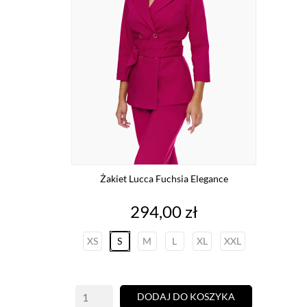
Żakiet Lucca Fuchsia Elegance
Cena
294,00 zł
XS
S
M
L
XL
XXL
DODAJ DO KOSZYKA