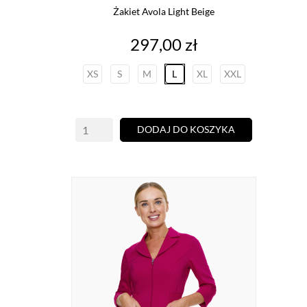
Żakiet Avola Light Beige
Cena
297,00 zł
XS
S
M
L
XL
XXL
DODAJ DO KOSZYKA