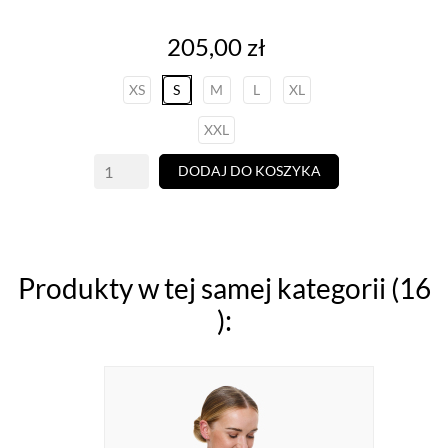
Cena
205,00 zł
XS
S
M
L
XL
XXL
DODAJ DO KOSZYKA
Produkty w tej samej kategorii (16
):