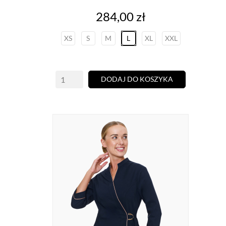
Cena
284,00 zł
XS
S
M
L
XL
XXL
DODAJ DO KOSZYKA