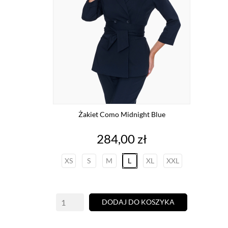
Żakiet Como Midnight Blue
Cena
284,00 zł
XS
S
M
L
XL
XXL
DODAJ DO KOSZYKA