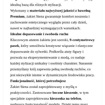
idealną bazą dla różnych stylizacji.
Wykonany z
materiału najwyższej jakości z bawełną
Premium
, żakiet Siena gwarantuje komfort noszenia i
zachowanie estetycznego wyglądu przez cały dzień,
nawet w najbardziej wymagających warunkach.
Idealne dopasowanie i swoboda ruchu
Kluczowym atutem żakietu jest szeroki,
9-centymetrowy
pasek
, który umożliwia kreatywne wiązanie i elastyczne
dopasowanie do sylwetki. Podkreśla atuty figury i
pozwala na eksperymentowanie z modą, co nadaje
każdej stylizacji unikalny i osobisty charakter. Starannie
przemyślany krój zapewnia pełną swobodę ruchów, co
jest niezwykle istotne w dynamicznym środowisku pracy.
Funkcjonalność, której potrzebujesz
Żakiet Siena został zaprojektowany z myślą o
praktyczności. Zastosowane
boczne kieszenie
, w tym
specjalnie zaprojektowana
kieszonka na telefon
,
podnoszą funkcjonalność modelu. Dzięki temu masz