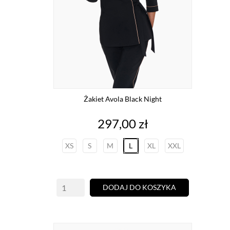
Żakiet Avola Black Night
Cena
297,00 zł
XS
S
M
L
XL
XXL
DODAJ DO KOSZYKA