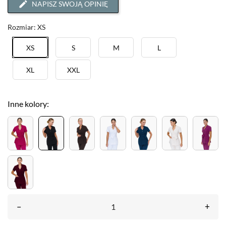
NAPISZ SWOJĄ OPINIĘ
Rozmiar: XS
XS
S
M
L
XL
XXL
Inne kolory:
–
+