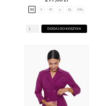
XS
S
M
L
XL
XXL
DODAJ DO KOSZYKA