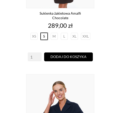
Sukienka żakietowa Amalfi
Chocolate
Cena
289,00 zł
XS
S
M
L
XL
XXL
DODAJ DO KOSZYKA