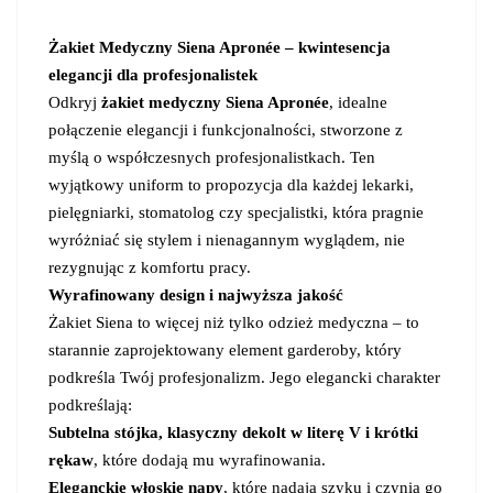
Żakiet Medyczny Siena Apronée – kwintesencja
elegancji dla profesjonalistek
Odkryj
żakiet medyczny Siena Apronée
, idealne
połączenie elegancji i funkcjonalności, stworzone z
myślą o współczesnych profesjonalistkach. Ten
wyjątkowy uniform to propozycja dla każdej lekarki,
pielęgniarki, stomatolog czy specjalistki, która pragnie
wyróżniać się stylem i nienagannym wyglądem, nie
rezygnując z komfortu pracy.
Wyrafinowany design i najwyższa jakość
Żakiet Siena to więcej niż tylko odzież medyczna – to
starannie zaprojektowany element garderoby, który
podkreśla Twój profesjonalizm. Jego elegancki charakter
podkreślają:
Subtelna stójka, klasyczny dekolt w literę V i krótki
rękaw
, które dodają mu wyrafinowania.
Eleganckie włoskie napy
, które nadają szyku i czynią go