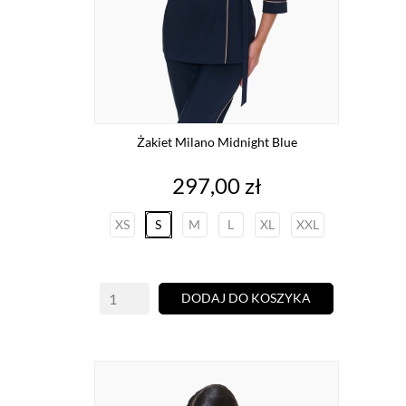
Żakiet Milano Midnight Blue
Cena
297,00 zł
XS
S
M
L
XL
XXL
DODAJ DO KOSZYKA