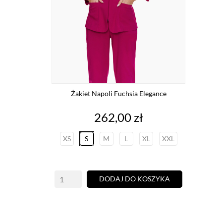
Żakiet Napoli Fuchsia Elegance
Cena
262,00 zł
XS
S
M
L
XL
XXL
DODAJ DO KOSZYKA