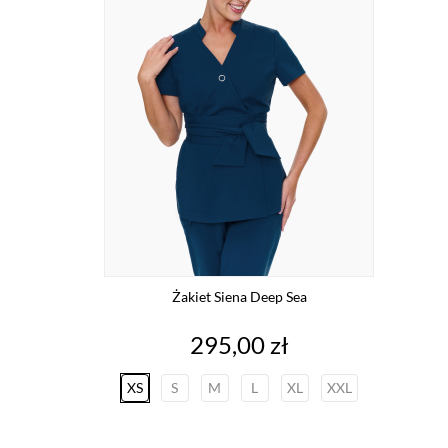
Żakiet Siena Deep Sea
Cena
295,00 zł
XS
S
M
L
XL
XXL