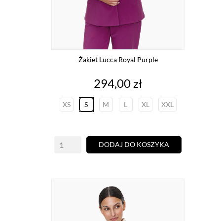
Żakiet Lucca Royal Purple
Cena
294,00 zł
XS
S
M
L
XL
XXL
DODAJ DO KOSZYKA