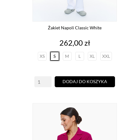
Żakiet Napoli Classic White
Cena
262,00 zł
XS
S
M
L
XL
XXL
DODAJ DO KOSZYKA