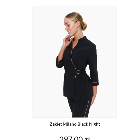
Żakiet Milano Black Night
Cena
297,00 zł