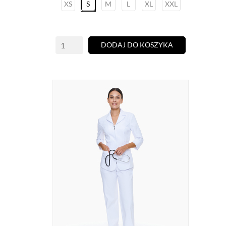
XS
S
M
L
XL
XXL
DODAJ DO KOSZYKA