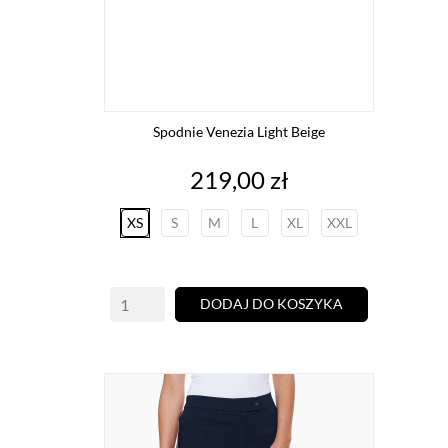
Spodnie Venezia Light Beige
Cena
219,00 zł
XS
S
M
L
XL
XXL
DODAJ DO KOSZYKA