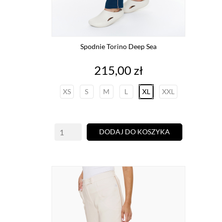
Spodnie Torino Deep Sea
Cena
215,00 zł
XS
S
M
L
XL
XXL
DODAJ DO KOSZYKA