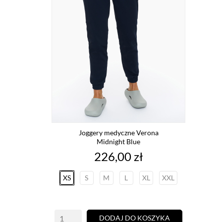
Joggery medyczne Verona
Midnight Blue
Cena
226,00 zł
XS
S
M
L
XL
XXL
DODAJ DO KOSZYKA