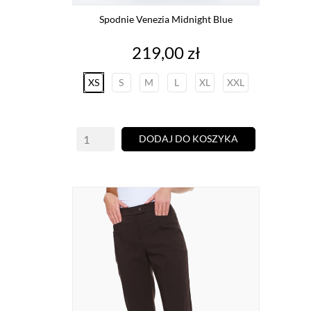
Spodnie Venezia Midnight Blue
Cena
219,00 zł
XS
S
M
L
XL
XXL
DODAJ DO KOSZYKA