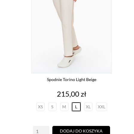
Spodnie Torino Light Beige
Cena
215,00 zł
XS
S
M
L
XL
XXL
DODAJ DO KOSZYKA