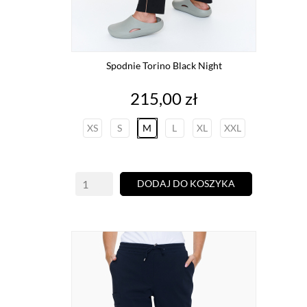
Spodnie Torino Black Night
Cena
215,00 zł
XS
S
M
L
XL
XXL
DODAJ DO KOSZYKA