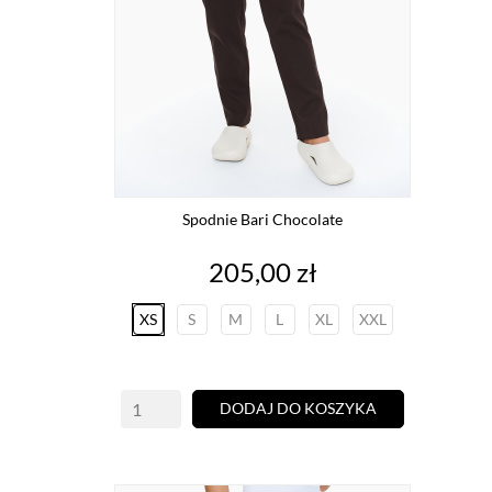
Spodnie Bari Chocolate
Cena
205,00 zł
XS
S
M
L
XL
XXL
DODAJ DO KOSZYKA