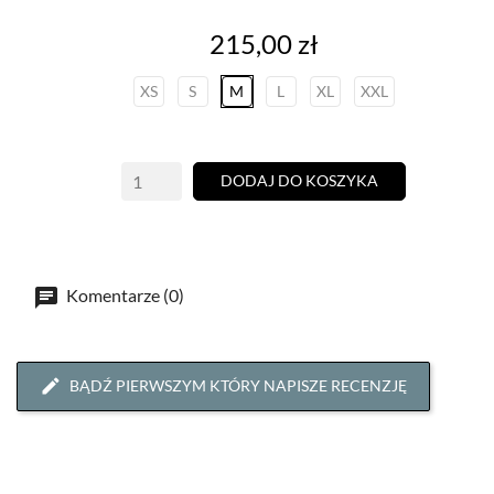
Cena
215,00 zł
XS
S
M
L
XL
XXL
DODAJ DO KOSZYKA
Komentarze (0)
BĄDŹ PIERWSZYM KTÓRY NAPISZE RECENZJĘ