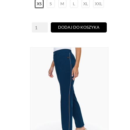
XS
S
M
L
XL
XXL
DODAJ DO KOSZYKA