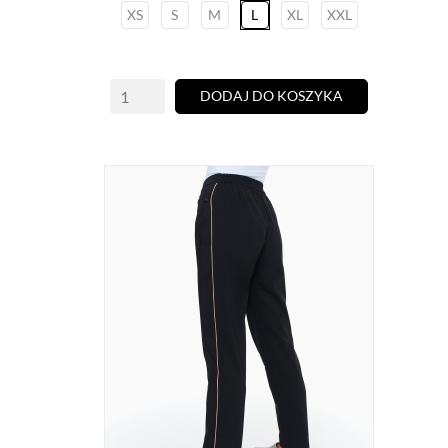
XS
S
M
L
XL
XXL
DODAJ DO KOSZYKA