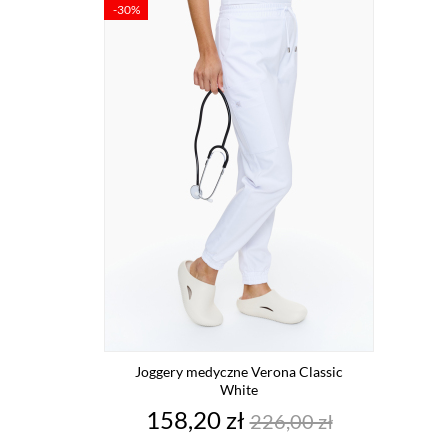
-30%
Joggery medyczne Verona Classic
White
Cena
Cena
158,20 zł
226,00 zł
podstawowa