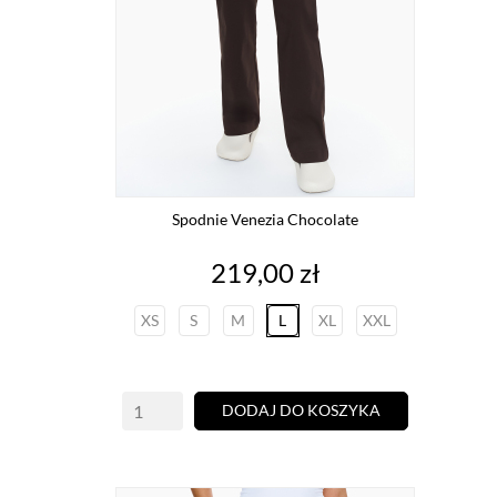
Spodnie Venezia Chocolate
Cena
219,00 zł
XS
S
M
L
XL
XXL
DODAJ DO KOSZYKA