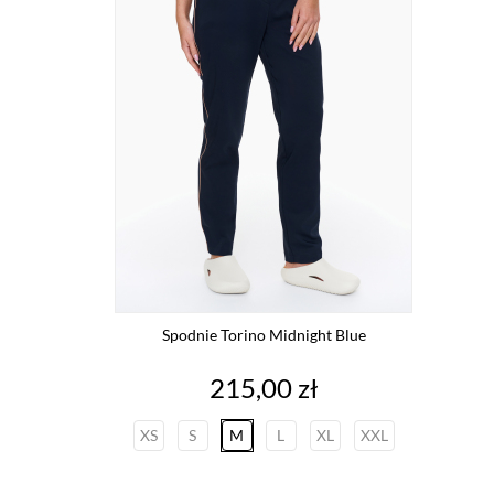
Spodnie Torino Midnight Blue
Cena
215,00 zł
XS
S
M
L
XL
XXL