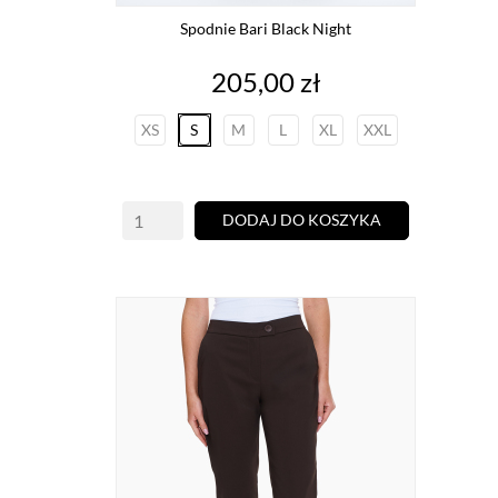
Spodnie Bari Black Night
Cena
205,00 zł
XS
S
M
L
XL
XXL
DODAJ DO KOSZYKA