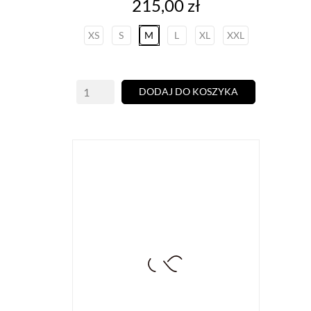
Cena
215,00 zł
XS
S
M
L
XL
XXL
DODAJ DO KOSZYKA