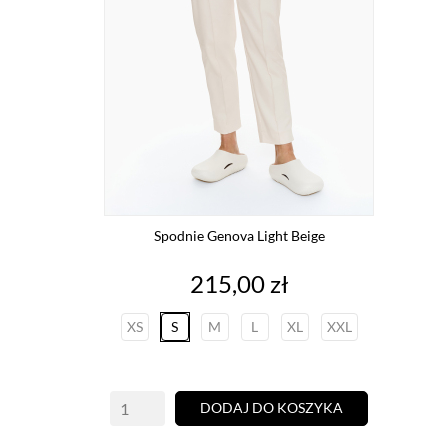
Spodnie Genova Light Beige
Cena
215,00 zł
XS
S
M
L
XL
XXL
DODAJ DO KOSZYKA