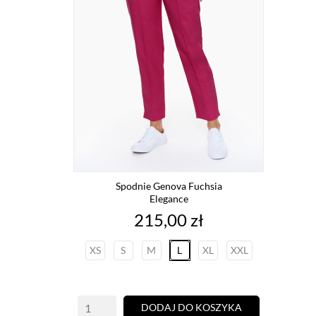
Spodnie Genova Fuchsia
Elegance
Cena
215,00 zł
XS
S
M
L
XL
XXL
DODAJ DO KOSZYKA