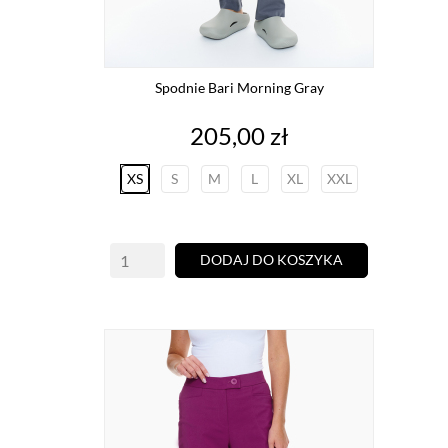
Spodnie Bari Morning Gray
Cena
205,00 zł
XS
S
M
L
XL
XXL
DODAJ DO KOSZYKA