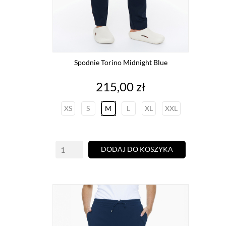
Spodnie Torino Midnight Blue
Cena
215,00 zł
XS
S
M
L
XL
XXL
DODAJ DO KOSZYKA