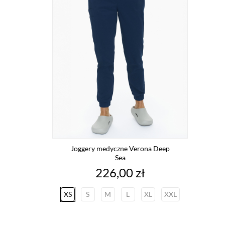
Joggery medyczne Verona Deep
Sea
Cena
226,00 zł
XS
S
M
L
XL
XXL