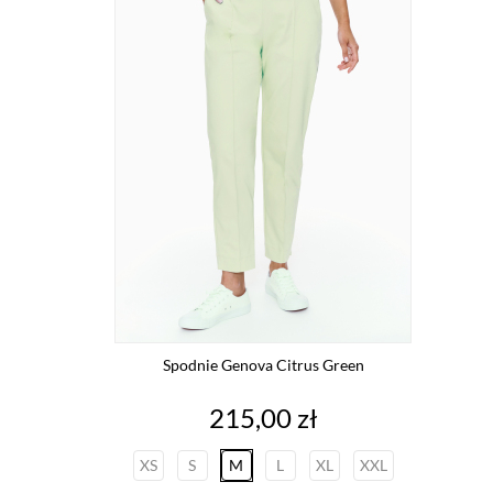
Spodnie Genova Citrus Green
Cena
215,00 zł
XS
S
M
L
XL
XXL