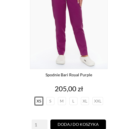
Spodnie Bari Royal Purple
Cena
205,00 zł
XS
S
M
L
XL
XXL
DODAJ DO KOSZYKA