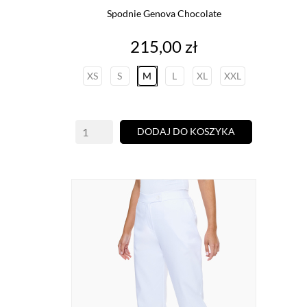
Spodnie Genova Chocolate
Cena
215,00 zł
XS
S
M
L
XL
XXL
DODAJ DO KOSZYKA