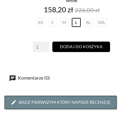
White
Cena
Cena
158,20 zł
226,00 zł
podstawowa
XS
S
M
L
XL
XXL
DODAJ DO KOSZYKA
Komentarze (0)
BĄDŹ PIERWSZYM KTÓRY NAPISZE RECENZJĘ