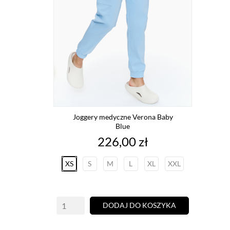
Joggery medyczne Verona Baby
Blue
Cena
226,00 zł
XS
S
M
L
XL
XXL
DODAJ DO KOSZYKA