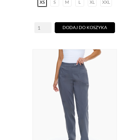
XS
S
M
L
XL
XXL
DODAJ DO KOSZYKA