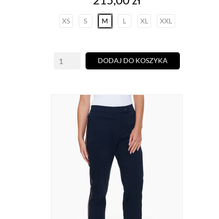
XS
S
M
L
XL
XXL
DODAJ DO KOSZYKA