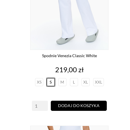
Spodnie Venezia Classic White
Cena
219,00 zł
XS
S
M
L
XL
XXL
DODAJ DO KOSZYKA