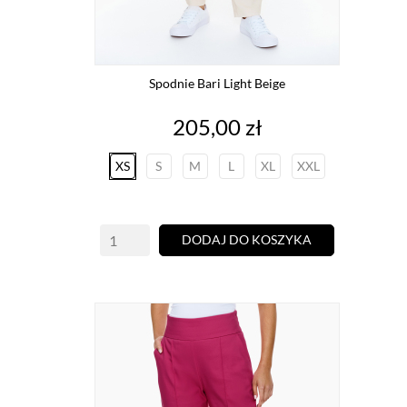
Spodnie Bari Light Beige
Cena
205,00 zł
XS
S
M
L
XL
XXL
DODAJ DO KOSZYKA