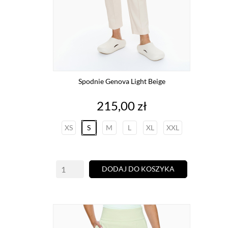
Spodnie Genova Light Beige
Cena
215,00 zł
XS
S
M
L
XL
XXL
DODAJ DO KOSZYKA