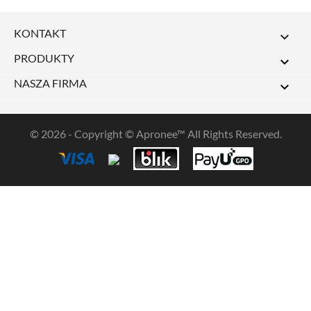
KONTAKT

PRODUKTY

NASZA FIRMA

© 2026 - Copyright © Apronee™ All Rights Reserved.