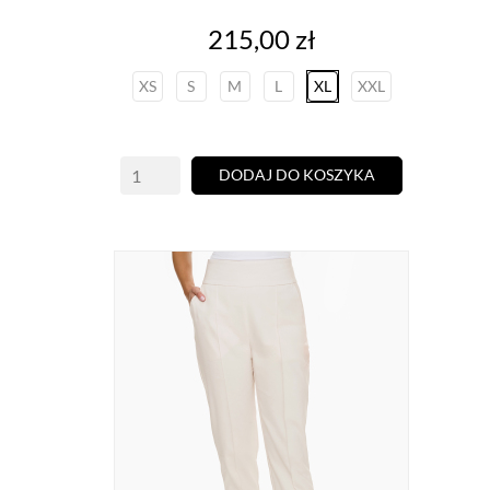
Cena
215,00 zł
XS
S
M
L
XL
XXL
DODAJ DO KOSZYKA