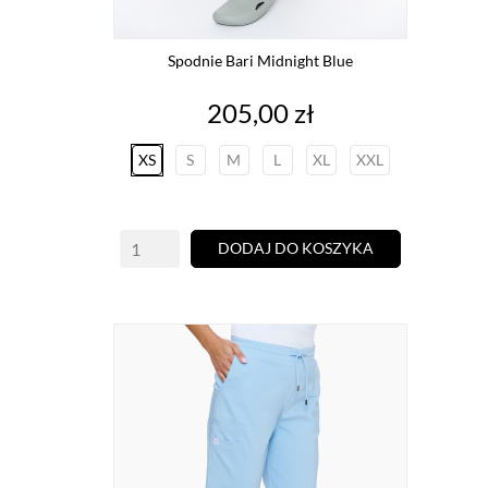
Spodnie Bari Midnight Blue
Cena
205,00 zł
XS
S
M
L
XL
XXL
DODAJ DO KOSZYKA