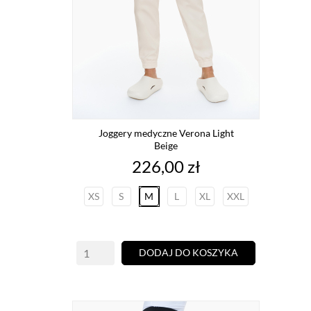
Joggery medyczne Verona Light
Beige
Cena
226,00 zł
XS
S
M
L
XL
XXL
DODAJ DO KOSZYKA