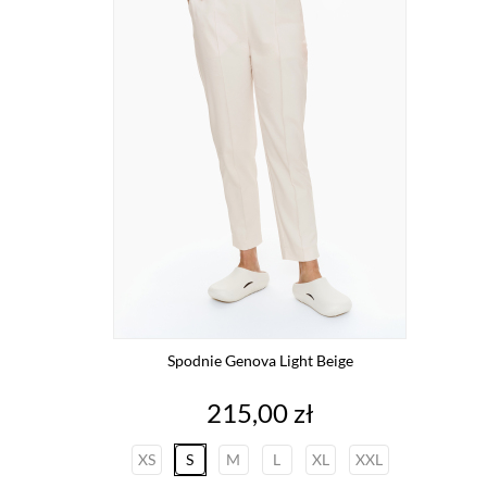
Spodnie Genova Light Beige
Cena
215,00 zł
XS
S
M
L
XL
XXL