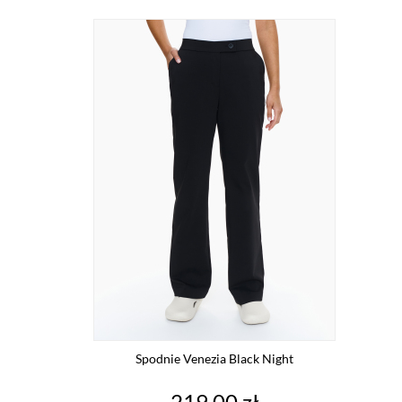
Spodnie Venezia Black Night
Cena
219,00 zł