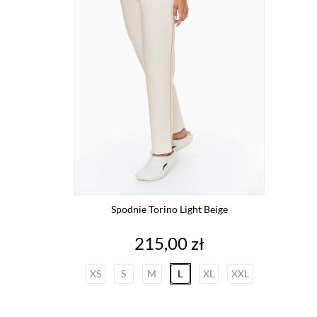
Spodnie Torino Light Beige
Cena
215,00 zł
XS
S
M
L
XL
XXL