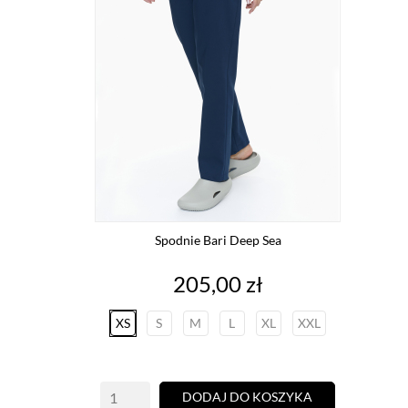
Spodnie Bari Deep Sea
Cena
205,00 zł
XS
S
M
L
XL
XXL
DODAJ DO KOSZYKA