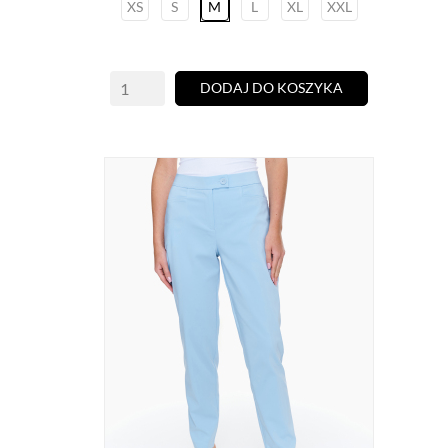
XS
S
M
L
XL
XXL
DODAJ DO KOSZYKA