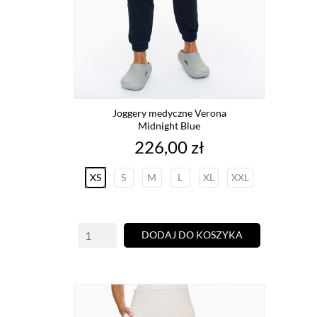
Joggery medyczne Verona
Midnight Blue
Cena
226,00 zł
XS
S
M
L
XL
XXL
DODAJ DO KOSZYKA