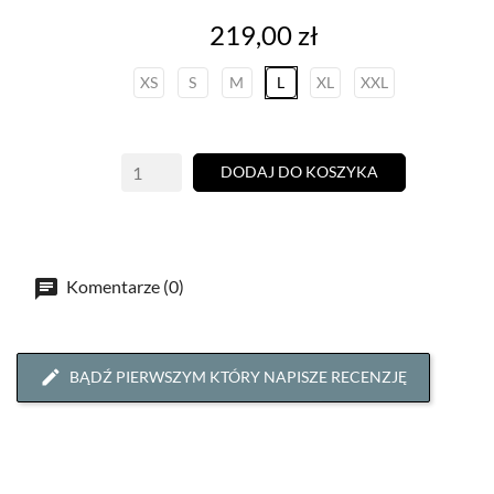
Cena
219,00 zł
XS
S
M
L
XL
XXL
DODAJ DO KOSZYKA
Komentarze (0)
BĄDŹ PIERWSZYM KTÓRY NAPISZE RECENZJĘ