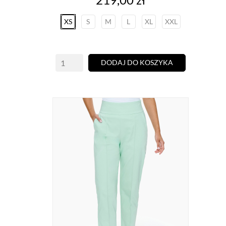
XS
S
M
L
XL
XXL
DODAJ DO KOSZYKA