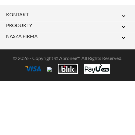
KONTAKT

PRODUKTY

NASZA FIRMA

© 2026 - Copyright © Apronee™ All Rights Reserved.