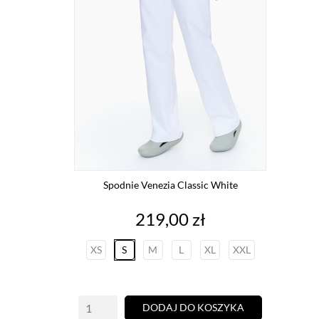
Spodnie Venezia Classic White
Cena
219,00 zł
XS
S
M
L
XL
XXL
DODAJ DO KOSZYKA