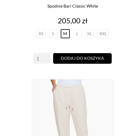
Spodnie Bari Classic White
Cena
205,00 zł
XS
S
M
L
XL
XXL
DODAJ DO KOSZYKA