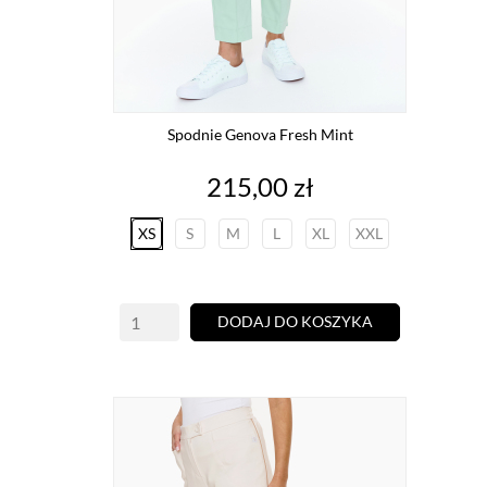
Spodnie Genova Fresh Mint
Cena
215,00 zł
XS
S
M
L
XL
XXL
DODAJ DO KOSZYKA