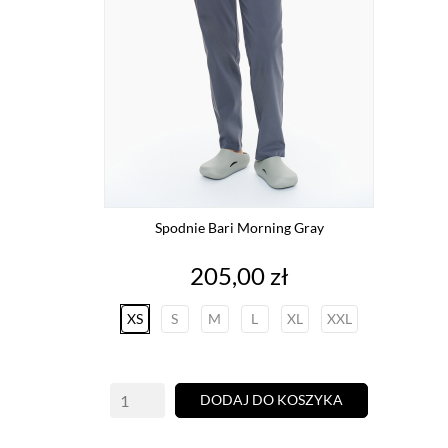
Spodnie Bari Morning Gray
Cena
205,00 zł
XS
S
M
L
XL
XXL
DODAJ DO KOSZYKA