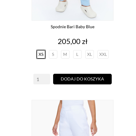
Spodnie Bari Baby Blue
Cena
205,00 zł
XS
S
M
L
XL
XXL
DODAJ DO KOSZYKA