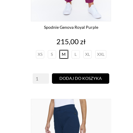
Spodnie Genova Royal Purple
Cena
215,00 zł
XS
S
M
L
XL
XXL
DODAJ DO KOSZYKA