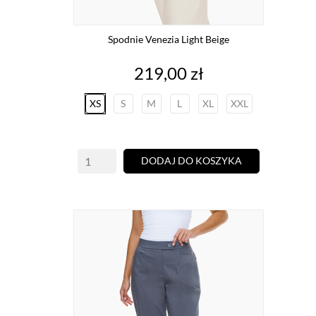
Spodnie Venezia Light Beige
Cena
219,00 zł
XS
S
M
L
XL
XXL
DODAJ DO KOSZYKA