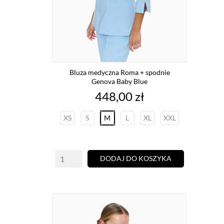
Bluza medyczna Roma + spodnie
Genova Baby Blue
Cena
448,00 zł
XS
S
M
L
XL
XXL
DODAJ DO KOSZYKA