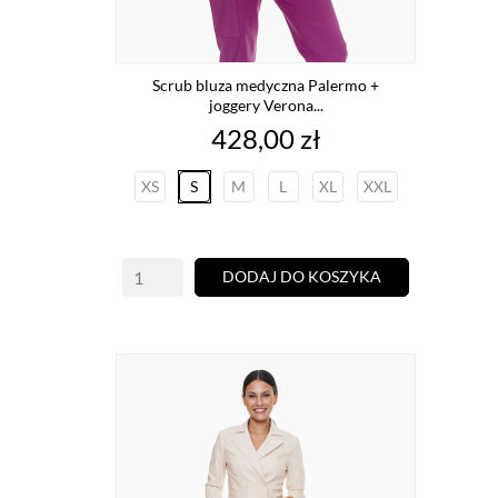
Scrub bluza medyczna Palermo +
joggery Verona...
Cena
428,00 zł
XS
S
M
L
XL
XXL
DODAJ DO KOSZYKA