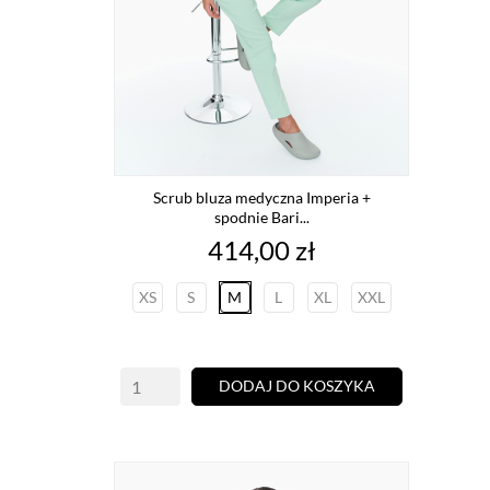
Scrub bluza medyczna Imperia +
spodnie Bari...
Cena
414,00 zł
XS
S
M
L
XL
XXL
DODAJ DO KOSZYKA