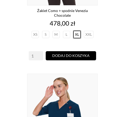
Żakiet Como + spodnie Venezia
Chocolate
Cena
478,00 zł
XS
S
M
L
XL
XXL
DODAJ DO KOSZYKA