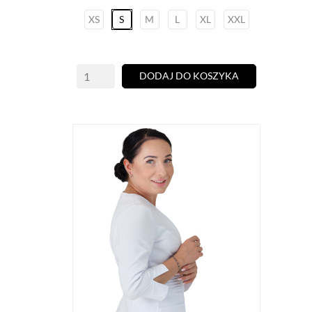
XS
S
M
L
XL
XXL
DODAJ DO KOSZYKA