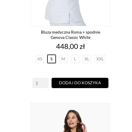
Bluza medyczna Roma + spodnie
Genova Classic White
Cena
448,00 zł
XS
S
M
L
XL
XXL
DODAJ DO KOSZYKA