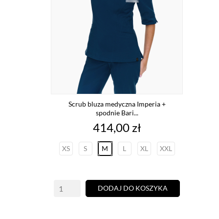
Scrub bluza medyczna Imperia +
spodnie Bari...
Cena
414,00 zł
XS
S
M
L
XL
XXL
DODAJ DO KOSZYKA