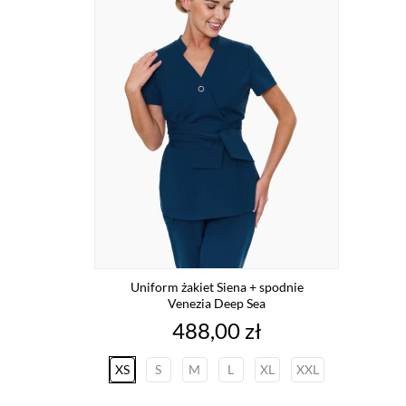
Uniform żakiet Siena + spodnie
Venezia Deep Sea
Cena
488,00 zł
XS
S
M
L
XL
XXL