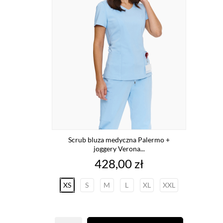
Scrub bluza medyczna Palermo +
joggery Verona...
Cena
428,00 zł
XS
S
M
L
XL
XXL