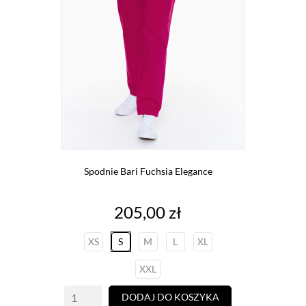
Spodnie Bari Fuchsia Elegance
Cena
205,00 zł
XS
S
M
L
XL
XXL
DODAJ DO KOSZYKA