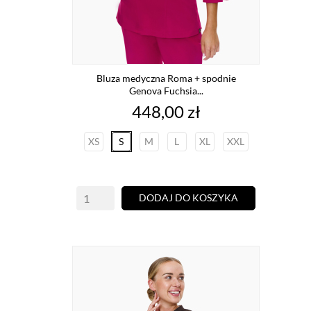
Bluza medyczna Roma + spodnie
Genova Fuchsia...
Cena
448,00 zł
XS
S
M
L
XL
XXL
DODAJ DO KOSZYKA