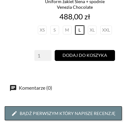
Uniform żakiet Siena + spodnie
Venezia Chocolate
Cena
488,00 zł
XS
S
M
L
XL
XXL
DODAJ DO KOSZYKA
Komentarze (0)
BĄDŹ PIERWSZYM KTÓRY NAPISZE RECENZJĘ