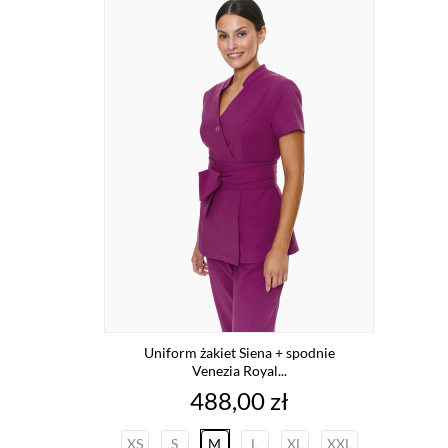
Uniform żakiet Siena + spodnie
Venezia Royal...
Cena
488,00 zł
XS
S
M
L
XL
XXL