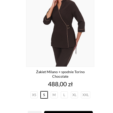
Żakiet Milano + spodnie Torino
Chocolate
Cena
488,00 zł
XS
S
M
L
XL
XXL