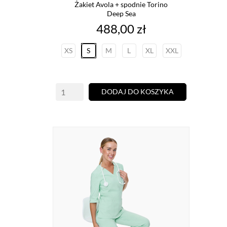
Żakiet Avola + spodnie Torino
Deep Sea
Cena
488,00 zł
XS
S
M
L
XL
XXL
DODAJ DO KOSZYKA