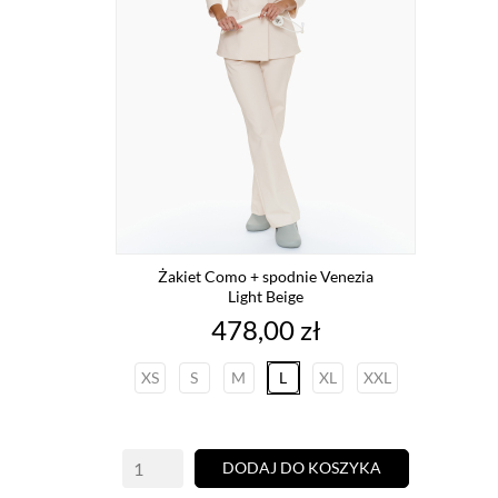
Żakiet Como + spodnie Venezia
Light Beige
Cena
478,00 zł
XS
S
M
L
XL
XXL
DODAJ DO KOSZYKA