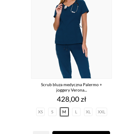
Scrub bluza medyczna Palermo +
joggery Verona...
Cena
428,00 zł
XS
S
M
L
XL
XXL