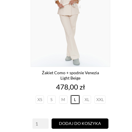
Żakiet Como + spodnie Venezia
Light Beige
Cena
478,00 zł
XS
S
M
L
XL
XXL
DODAJ DO KOSZYKA