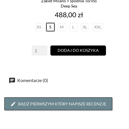
Żakiet Milano + spodnie Torino
Deep Sea
Cena
488,00 zł
XS
S
M
L
XL
XXL
DODAJ DO KOSZYKA
Komentarze (0)
BĄDŹ PIERWSZYM KTÓRY NAPISZE RECENZJĘ