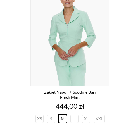
Żakiet Napoli + Spodnie Bari
Fresh Mint
Cena
444,00 zł
XS
S
M
L
XL
XXL