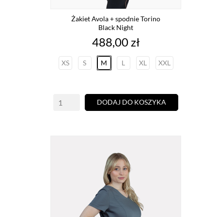
Żakiet Avola + spodnie Torino
Black Night
Cena
488,00 zł
XS
S
M
L
XL
XXL
DODAJ DO KOSZYKA