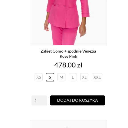
Żakiet Como + spodnie Venezia
Rose Pink
Cena
478,00 zł
XS
S
M
L
XL
XXL
DODAJ DO KOSZYKA