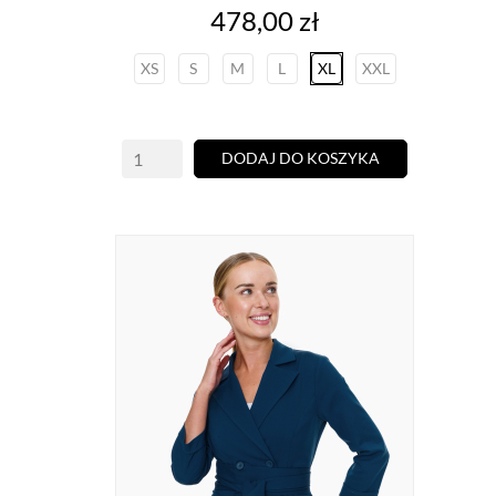
Cena
478,00 zł
XS
S
M
L
XL
XXL
DODAJ DO KOSZYKA