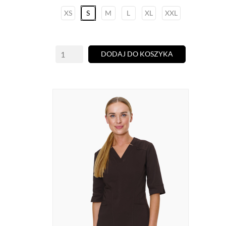
XS
S
M
L
XL
XXL
DODAJ DO KOSZYKA