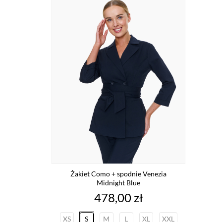
Żakiet Como + spodnie Venezia
Midnight Blue
Cena
478,00 zł
XS
S
M
L
XL
XXL