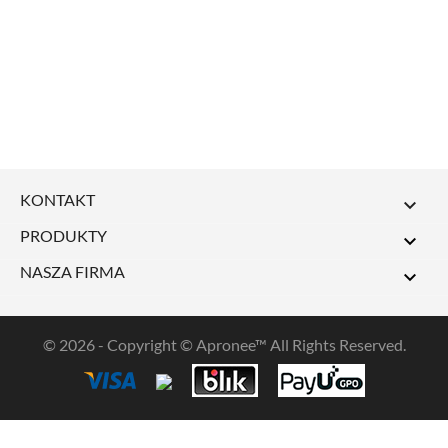
KONTAKT

PRODUKTY

NASZA FIRMA

© 2026 - Copyright © Apronee™ All Rights Reserved.