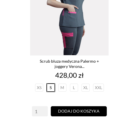
Scrub bluza medyczna Palermo +
joggery Verona...
Cena
428,00 zł
XS
S
M
L
XL
XXL
DODAJ DO KOSZYKA