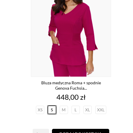
Bluza medyczna Roma + spodnie
Genova Fuchsia...
Cena
448,00 zł
XS
S
M
L
XL
XXL