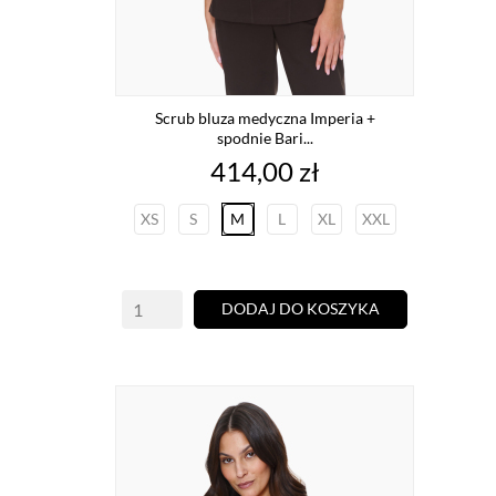
Scrub bluza medyczna Imperia +
spodnie Bari...
Cena
414,00 zł
XS
S
M
L
XL
XXL
DODAJ DO KOSZYKA