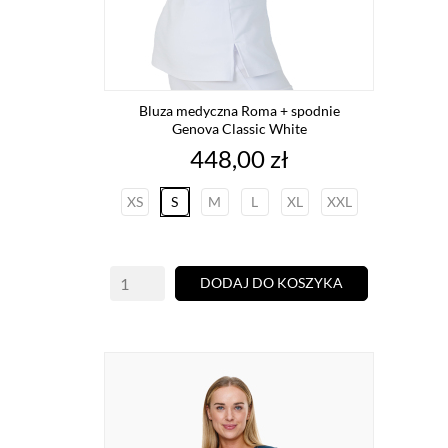
Bluza medyczna Roma + spodnie
Genova Classic White
Cena
448,00 zł
XS
S
M
L
XL
XXL
DODAJ DO KOSZYKA