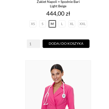
Żakiet Napoli + Spodnie Bari
Light Beige
Cena
444,00 zł
XS
S
M
L
XL
XXL
DODAJ DO KOSZYKA