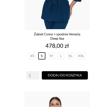
Żakiet Como + spodnie Venezia
Deep Sea
Cena
478,00 zł
XS
S
M
L
XL
XXL
DODAJ DO KOSZYKA