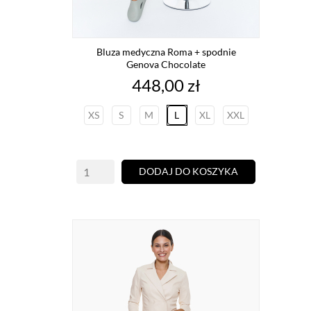
Bluza medyczna Roma + spodnie
Genova Chocolate
Cena
448,00 zł
XS
S
M
L
XL
XXL
DODAJ DO KOSZYKA