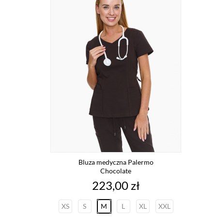
Bluza medyczna Palermo
Chocolate
Cena
223,00 zł
XS
S
M
L
XL
XXL