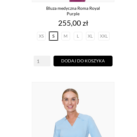
Bluza medyczna Roma Royal
Purple
Cena
255,00 zł
XS
S
M
L
XL
XXL
DODAJ DO KOSZYKA