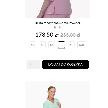
Bluza medyczna Roma Powder
Pink
Cena
Cena
178,50 zł
255,00 zł
podstawowa
XS
S
M
L
XL
XXL
DODAJ DO KOSZYKA