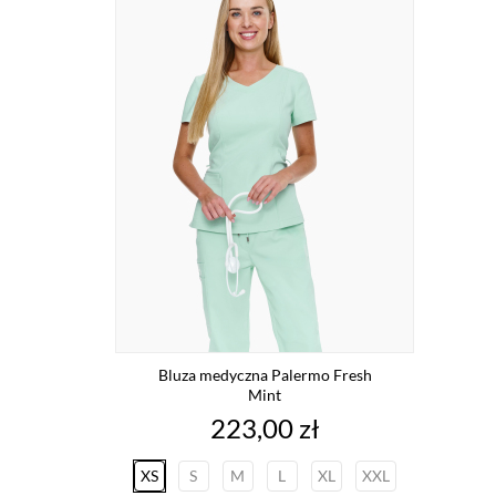
Bluza medyczna Palermo Fresh
Mint
Cena
223,00 zł
XS
S
M
L
XL
XXL