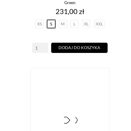
Green
Cena
231,00 zł
XS
S
M
L
XL
XXL
DODAJ DO KOSZYKA