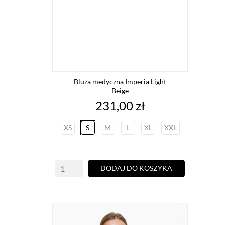
Bluza medyczna Imperia Light
Beige
Cena
231,00 zł
XS
S
M
L
XL
XXL
DODAJ DO KOSZYKA