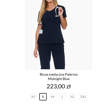
Bluza medyczna Palermo
Midnight Blue
Cena
223,00 zł
XS
S
M
L
XL
XXL