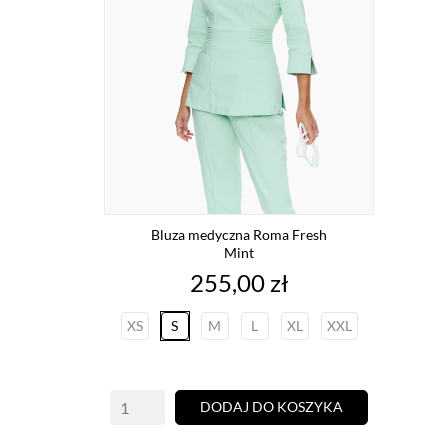
Bluza medyczna Roma Fresh
Mint
Cena
255,00 zł
XS
S
M
L
XL
XXL
DODAJ DO KOSZYKA