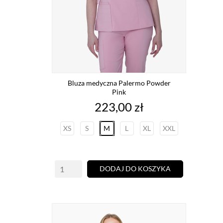
Bluza medyczna Palermo Powder
Pink
Cena
223,00 zł
XS
S
M
L
XL
XXL
DODAJ DO KOSZYKA