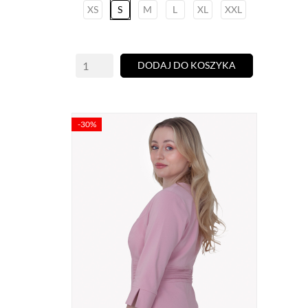
XS
S
M
L
XL
XXL
DODAJ DO KOSZYKA
-30%