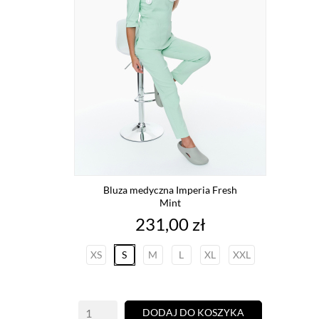
Bluza medyczna Imperia Fresh
Mint
Cena
231,00 zł
XS
S
M
L
XL
XXL
DODAJ DO KOSZYKA