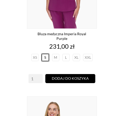
Bluza medyczna Imperia Royal
Purple
Cena
231,00 zł
XS
S
M
L
XL
XXL
DODAJ DO KOSZYKA