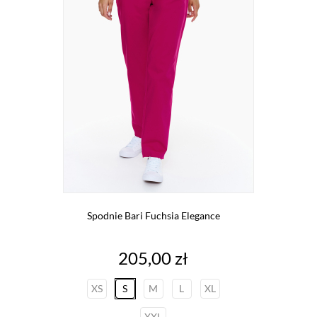
Spodnie Bari Fuchsia Elegance
Cena
205,00 zł
XS
S
M
L
XL
XXL