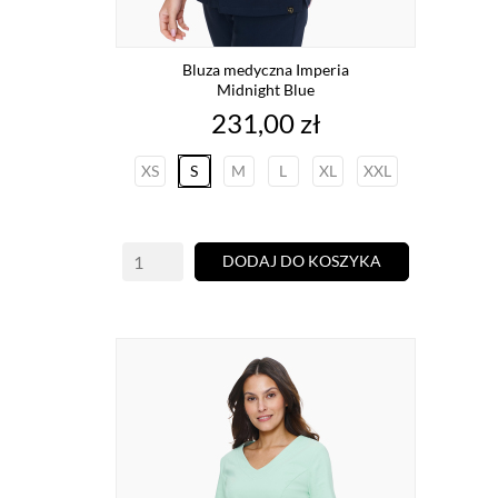
Bluza medyczna Imperia
Midnight Blue
Cena
231,00 zł
XS
S
M
L
XL
XXL
DODAJ DO KOSZYKA