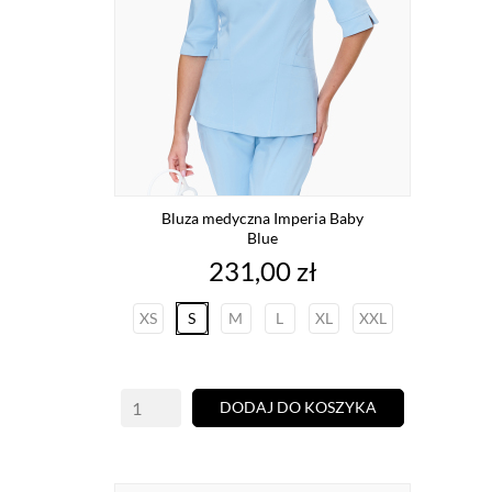
Bluza medyczna Imperia Baby
Blue
Cena
231,00 zł
XS
S
M
L
XL
XXL
DODAJ DO KOSZYKA