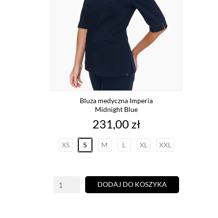
Bluza medyczna Imperia
Midnight Blue
Cena
231,00 zł
XS
S
M
L
XL
XXL
DODAJ DO KOSZYKA