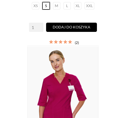
XS
S
M
L
XL
XXL
DODAJ DO KOSZYKA
(2)