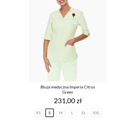
Bluza medyczna Imperia Citrus
Green
Cena
231,00 zł
XS
S
M
L
XL
XXL