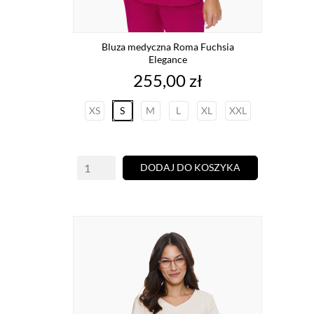
Bluza medyczna Roma Fuchsia
Elegance
Cena
255,00 zł
XS
S
M
L
XL
XXL
DODAJ DO KOSZYKA