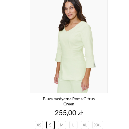
Bluza medyczna Roma Citrus
Green
Cena
255,00 zł
XS
S
M
L
XL
XXL