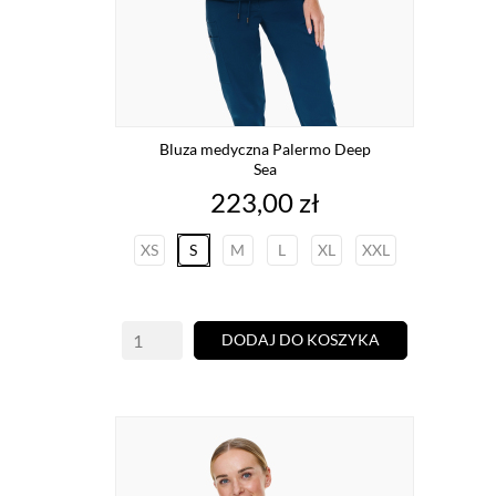
Bluza medyczna Palermo Deep
Sea
Cena
223,00 zł
XS
S
M
L
XL
XXL
DODAJ DO KOSZYKA