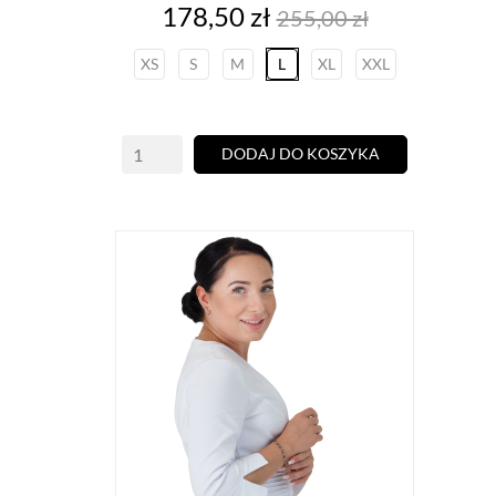
Cena
Cena
178,50 zł
255,00 zł
podstawowa
XS
S
M
L
XL
XXL
DODAJ DO KOSZYKA