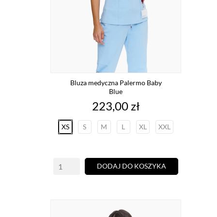
Bluza medyczna Palermo Baby
Blue
Cena
223,00 zł
XS
S
M
L
XL
XXL
DODAJ DO KOSZYKA