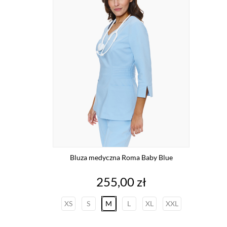
Bluza medyczna Roma Baby Blue
Cena
255,00 zł
XS
S
M
L
XL
XXL