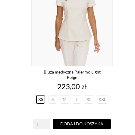
Bluza medyczna Palermo Light
Beige
Cena
223,00 zł
XS
S
M
L
XL
XXL
DODAJ DO KOSZYKA