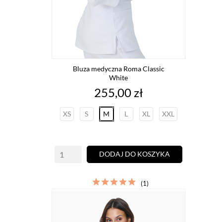
Bluza medyczna Roma Classic
White
Cena
255,00 zł
XS
S
M
L
XL
XXL
DODAJ DO KOSZYKA
(1)