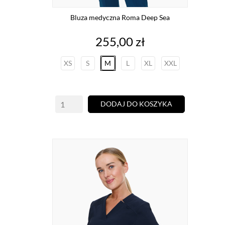
Bluza medyczna Roma Deep Sea
Cena
255,00 zł
XS
S
M
L
XL
XXL
DODAJ DO KOSZYKA