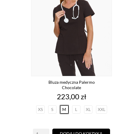
Bluza medyczna Palermo
Chocolate
Cena
223,00 zł
XS
S
M
L
XL
XXL
DODAJ DO KOSZYKA