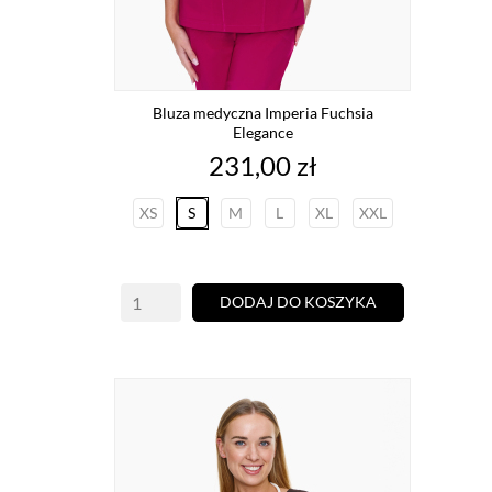
Bluza medyczna Imperia Fuchsia
Elegance
Cena
231,00 zł
XS
S
M
L
XL
XXL
DODAJ DO KOSZYKA