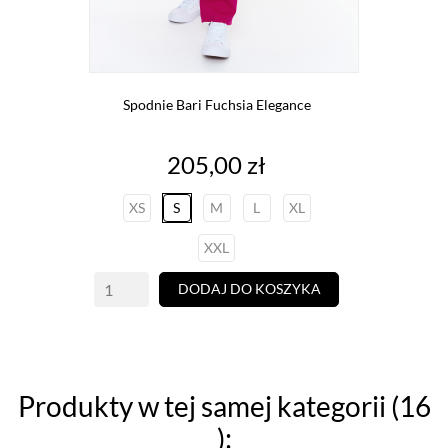
Spodnie Bari Fuchsia Elegance
Cena
205,00 zł
XS
S
M
L
XL
XXL
DODAJ DO KOSZYKA
Produkty w tej samej kategorii (16
):